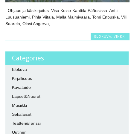
Ohjaus ja käsikirjoitus: Visa Koiso-Kanttila Pääosissa: Antti
Luusuaniemi, Pihla Viitala, Malla Malmivaara, Tomi Enbuska, Vili
Saarela, Olavi Angervo,...
ELOKUVA
,
VINKKI
Categories
Elokuva
Kirjallisuus
Kuvataide
Lapset&Nuoret
Musiikki
Sekalaiset
Teatteri&Tanssi
Uutinen