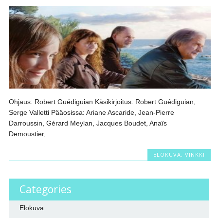
Ohjaus: Robert Guédiguian Käsikirjoitus: Robert Guédiguian,
Serge Valletti Pääosissa: Ariane Ascaride, Jean-Pierre
Darroussin, Gérard Meylan, Jacques Boudet, Anaïs
Demoustier,...
ELOKUVA
,
VINKKI
Categories
Elokuva