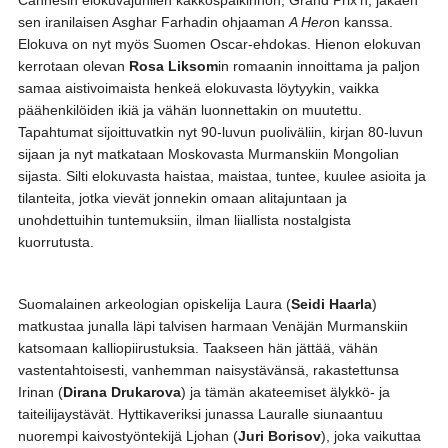
sen iranilaisen Asghar Farhadin ohjaaman
A Hero
n kanssa.
Elokuva on nyt myös Suomen Oscar-ehdokas. Hienon elokuvan
kerrotaan olevan
Rosa Liksom
in romaanin innoittama ja paljon
samaa aistivoimaista henkeä elokuvasta löytyykin, vaikka
päähenkilöiden ikiä ja vähän luonnettakin on muutettu.
Tapahtumat sijoittuvatkin nyt 90-luvun puoliväliin, kirjan 80-luvun
sijaan ja nyt matkataan Moskovasta Murmanskiin Mongolian
sijasta. Silti elokuvasta haistaa, maistaa, tuntee, kuulee asioita ja
tilanteita, jotka vievät jonnekin omaan alitajuntaan ja
unohdettuihin tuntemuksiin, ilman liiallista nostalgista
kuorrutusta.
Suomalainen arkeologian opiskelija Laura (
Seidi Haarla
)
matkustaa junalla läpi talvisen harmaan Venäjän Murmanskiin
katsomaan kalliopiirustuksia. Taakseen hän jättää, vähän
vastentahtoisesti, vanhemman naisystävänsä, rakastettunsa
Irinan (
Dirana Drukarova
) ja tämän akateemiset älykkö- ja
taiteilijaystävät. Hyttikaveriksi junassa Lauralle siunaantuu
nuorempi kaivostyöntekijä Ljohan (
Juri Borisov
), joka vaikuttaa