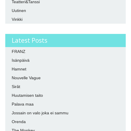
Teatteri&Tanssi
Uutinen
Vinkki
Latest Posts
FRANZ
Isänpäivä
Hamnet
Nouvelle Vague
Sirât
Huutamisen taito
Palava maa
Jossain on valo joka ei sammu
Orenda
The Monkey