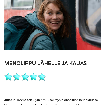
MENOLIPPU LÄHELLE JA KAUAS
Juho Kuosmasen
Hytti nro 6
sai täysin ansaitusti heinäkuussa
Cannesin elokuvajuhlien kakkospalkinnon, Grand Prix’n, jakaen