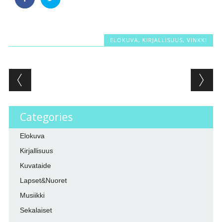
ELOKUVA
,
KIRJALLISUUS
,
VINKKI
Post navigation
Categories
Elokuva
Kirjallisuus
Kuvataide
Lapset&Nuoret
Musiikki
Sekalaiset