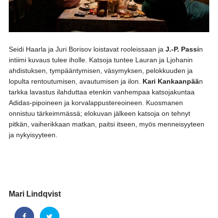
Seidi Haarla ja Juri Borisov loistavat rooleissaan ja
J.-P. Passi
n
intiimi kuvaus tulee iholle. Katsoja tuntee Lauran ja Ljohanin
ahdistuksen, tympääntymisen, väsymyksen, pelokkuuden ja
lopulta rentoutumisen, avautumisen ja ilon.
Kari
Kankaanpää
n
tarkka lavastus ilahduttaa etenkin vanhempaa katsojakuntaa
Adidas-pipoineen ja korvalappustereoineen. Kuosmanen
onnistuu tärkeimmässä; elokuvan jälkeen katsoja on tehnyt
pitkän, vaiherikkaan matkan, paitsi itseen, myös menneisyyteen
ja nykyisyyteen.
Mari Lindqvist