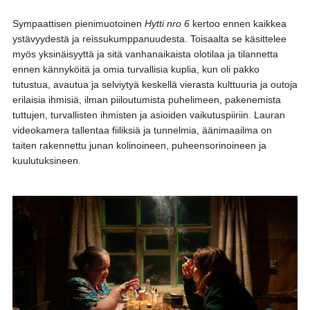
Sympaattisen pienimuotoinen
Hytti nro 6
kertoo ennen kaikkea
ystävyydestä ja reissukumppanuudesta. Toisaalta se käsittelee
myös yksinäisyyttä ja sitä vanhanaikaista olotilaa ja tilannetta
ennen kännyköitä ja omia turvallisia kuplia, kun oli pakko
tutustua, avautua ja selviytyä keskellä vierasta kulttuuria ja outoja
erilaisia ihmisiä, ilman piiloutumista puhelimeen, pakenemista
tuttujen, turvallisten ihmisten ja asioiden vaikutuspiiriin. Lauran
videokamera tallentaa fiiliksiä ja tunnelmia, äänimaailma on
taiten rakennettu junan kolinoineen, puheensorinoineen ja
kuulutuksineen.