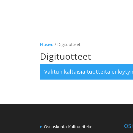
Etusivu
/ Digituotteet
Digituotteet
Valitun kaltaisia tuotteita ei löytyn
OSK
Osuuskunta Kulttuuriteko