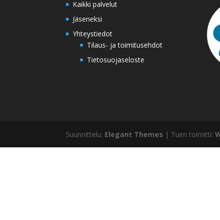
Kaikki palvelut
Jäseneksi
Yhteystiedot
Tilaus- ja toimitusehdot
Tietosuojaseloste
Suunnittelu:
Elegant Themes
| Tuen toimitti:
W